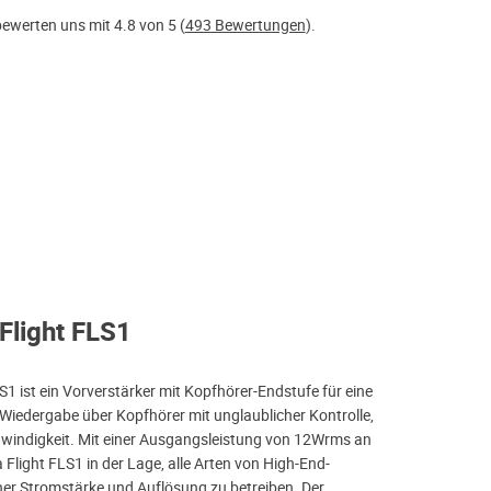
ewerten uns mit 4.8 von 5 (
493 Bewertungen
).
 Flight FLS1
S1 ist ein Vorverstärker mit Kopfhörer-Endstufe für eine
iedergabe über Kopfhörer mit unglaublicher Kontrolle,
windigkeit. Mit einer Ausgangsleistung von 12Wrms an
 Flight FLS1 in der Lage, alle Arten von High-End-
er Stromstärke und Auflösung zu betreiben. Der