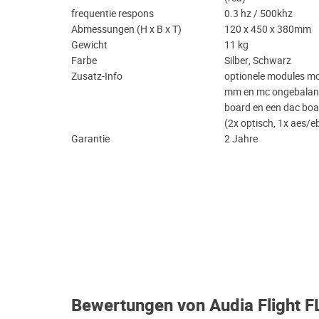
frequentie respons
0.3 hz / 500khz
Abmessungen (H x B x T)
120 x 450 x 380mm
Gewicht
11 kg
Farbe
Silber, Schwarz
Zusatz-Info
optionele modules mo
mm en mc ongebalanc
board en een dac boar
(2x optisch, 1x aes/eb
Garantie
2 Jahre
Bewertungen von Audia Flight 