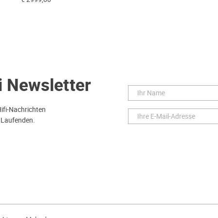
i Newsletter
Hifi-Nachrichten
 Laufenden.
ie
Widerruf Ihrer Bestellung
Lieferung
Bezahlen
Impressu