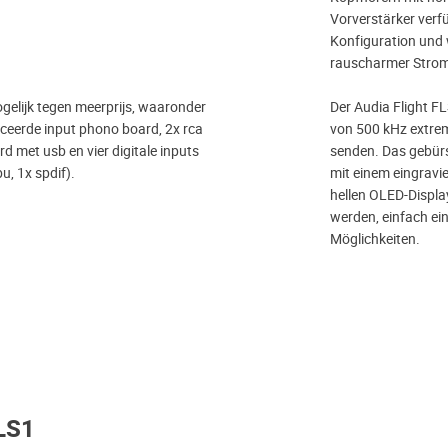
Vorverstärker verf
Konfiguration und 
rauscharmer Strom
gelijk tegen meerprijs, waaronder
Der Audia Flight FL
eerde input phono board, 2x rca
von 500 kHz extrem 
d met usb en vier digitale inputs
senden. Das gebürs
u, 1x spdif).
mit einem eingravi
hellen OLED-Display
werden, einfach ein
Möglichkeiten.
FLS1