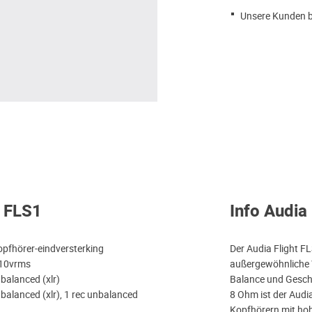
Unsere Kunden b
t FLS1
Info Audia
opfhörer-eindversterking
Der Audia Flight FL
 10vrms
außergewöhnliche W
 balanced (xlr)
Balance und Gesch
 balanced (xlr), 1 rec unbalanced
8 Ohm ist der Audia
Kopfhörern mit hoh